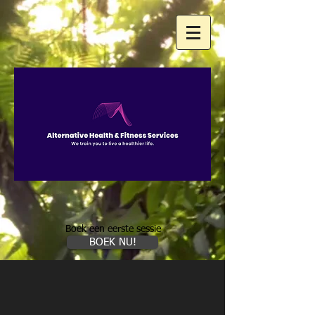
Boek een eerste sessie
BOEK NU!